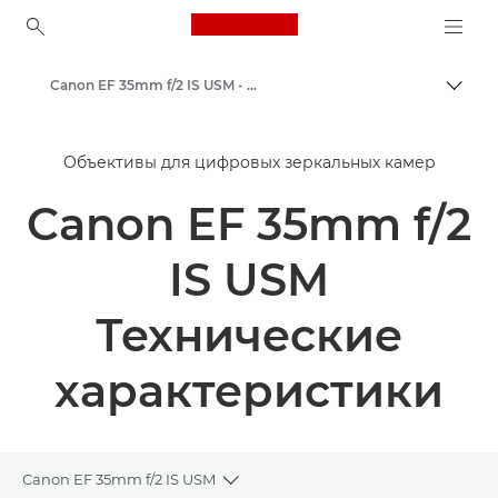
Canon Logo, back to ho
Canon EF 35mm f/2 IS USM - Объективы - Камера и фотообъективы
Пере
Canon
Объективы для цифровых зеркальных камер
Объективы для камер Canon
Canon EF 35mm f/2
IS USM
Технические
характеристики
Canon EF 35mm f/2 IS USM
Toggle breadcrumbs