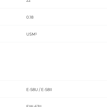
22
0.18
USM¹
E-58U / E-58II
EW-63II