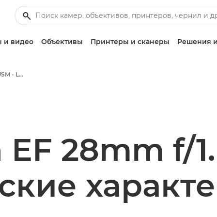
 и видео
Объективы
Принтеры и сканеры
Решения и
Canon EF 28mm f/1.8 USM - Lenses - Camera & Photo lenses
 EF 28mm f/1
ские характ