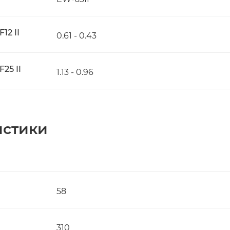
12 II
0.61 - 0.43
25 II
1.13 - 0.96
истики
58
310