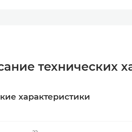
ание технических х
ские характеристики