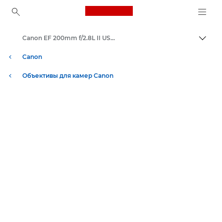
Canon Logo, back to ho
Canon EF 200mm f/2.8L II USM - Объективы - Камера и фотообъективы
Пере
Canon
Объективы для камер Canon