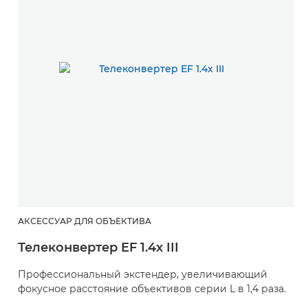
АКСЕССУАР ДЛЯ ОБЪЕКТИВА
А
Телеконвертер EF 1.4x III
Т
Профессиональный экстендер, увеличивающий
П
фокусное расстояние объективов серии L в 1,4 раза.
ф