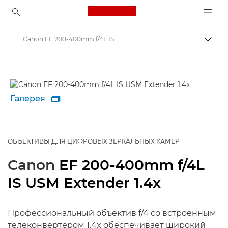
Canon Logo, back to ho
Canon EF 200-400mm f/4L IS USM Extender 1.4x - Lenses - Camera & Photo lenses
Пере
Canon
Объективы для камер Canon
Галерея

ОБЪЕКТИВЫ ДЛЯ ЦИФРОВЫХ ЗЕРКАЛЬНЫХ КАМЕР
Canon
EF 200-400mm f/4L
IS USM Extender 1.4x
Профессиональный объектив f/4 со встроенным
телеконвертером 1,4x обеспечивает широкий