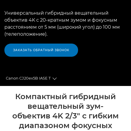
Универсальный гибридный вещательный
объектив 4K с 20-кратным зумом и фокусным
расстоянием от 5 мм (широкий угол) до 100 мм
(телеположение).
ЗАКАЗАТЬ ОБРАТНЫЙ ЗВОНОК
Canon CJ20ex5B IASE T
Toggle breadcrumbs
Общая информация
Компактный гибридный
вещательный зум-
Технические характеристики
объектив 4K 2/3" с гибким
диапазоном фокусных