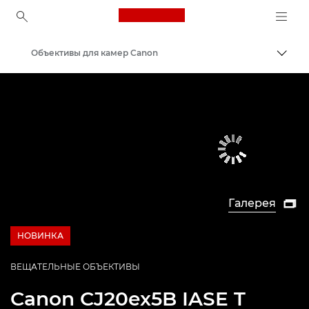
Canon Logo, back to ho
Объективы для камер Canon
Пере
Canon
Галерея

НОВИНКА
NEW
ВЕЩАТЕЛЬНЫЕ ОБЪЕКТИВЫ
Canon
CJ20ex5B IASE T