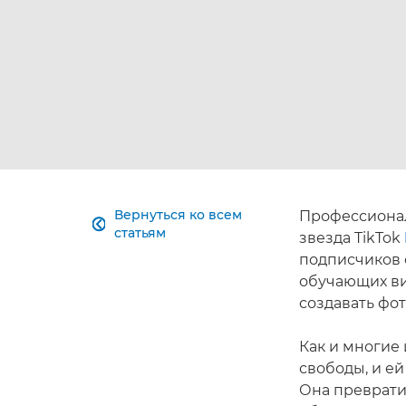
Вернуться ко всем
Профессион

статьям
звезда TikTok
подписчиков 
обучающих ви
создавать фо
Как и многие
свободы, и е
Она преврати