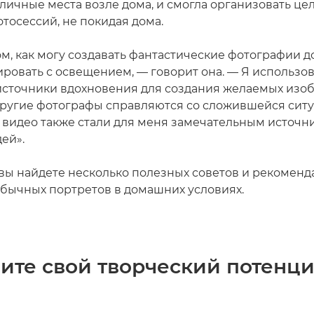
зличные места возле дома, и смогла организовать це
тосессий, не покидая дома.
ом, как могу создавать фантастические фотографии д
ровать с освещением, — говорит она. — Я использо
источники вдохновения для создания желаемых изо
 другие фотографы справляются со сложившейся ситу
видео также стали для меня замечательным источн
ей».
е вы найдете несколько полезных советов и рекоменд
бычных портретов в домашних условиях.
вите свой творческий потенц