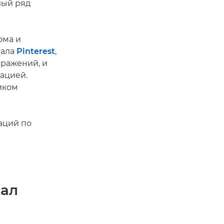
лый ряд
ома и
вала
Pinterest
,
бражений, и
ацией.
иком
аций по
иал