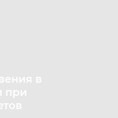
вения в
м при
етов