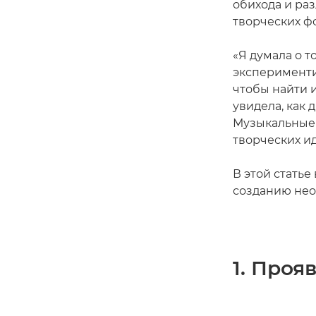
обихода и ра
творческих фо
«Я думала о т
эксперименти
чтобы найти 
увидела, как
Музыкальные 
творческих ид
В этой стать
созданию нео
1. Проя