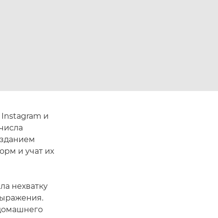
Instagram и
числа
озданием
рм и учат их
ла нехватку
выражения.
 домашнего