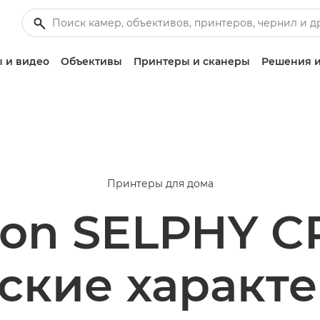
 и видео
Объективы
Принтеры и сканеры
Решения и
Принтеры для дома
on SELPHY C
ские характ