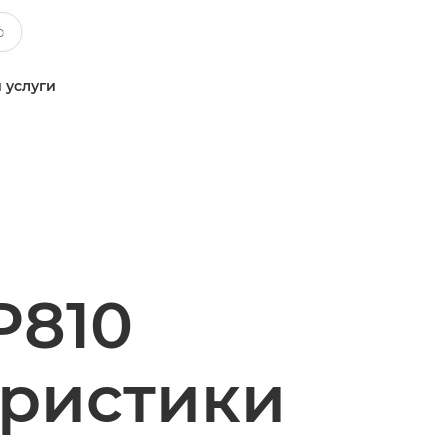
 услуги
P810
еристики