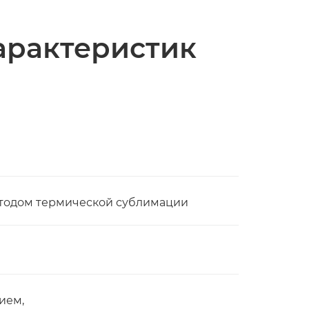
арактеристик
етодом термической сублимации
ием,