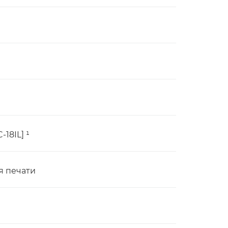
-18IL] ¹
я печати