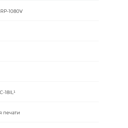
, RP-1080V
C-18IL¹
я печати