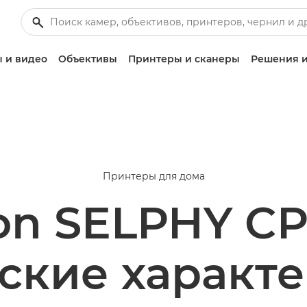
 и видео
Объективы
Принтеры и сканеры
Решения и
Принтеры для дома
on SELPHY CP
ские характ