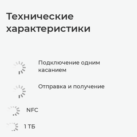
Общая информация
Технические
Технические характеристики
характеристики
Подключение одним
касанием
Отправка и получение
NFC
1 ТБ