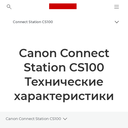
Canon Logo, back to ho
Connect Station CS100
Пере
Canon
Canon Connect
Station CS100
Технические
характеристики
Canon Connect Station CS100
Toggle breadcrumbs