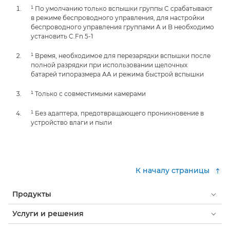
¹ По умолчанию только вспышки группы C срабатывают
в режиме беспроводного управления, для настройки
беспроводного управления группами A и B необходимо
установить C.Fn 5-1
¹ Время, необходимое для перезарядки вспышки после
полной разрядки при использовании щелочных
батарей типоразмера AA и режима быстрой вспышки
¹ Только с совместимыми камерами
¹ Без адаптера, предотвращающего проникновение в
устройство влаги и пыли
К началу страницы
Продукты
Услуги и решения