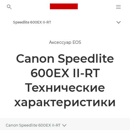
Canon Logo, back to ho
Speedlite 600EX II-RT
Пере
Canon
Аксессуар EOS
Canon Speedlite
600EX II-RT
Технические
характеристики
Canon Speedlite 600EX II-RT
Toggle breadcrumbs