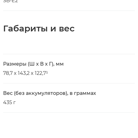
SB-E2
Габариты и вес
Размеры (Ш x В x Г), мм
78,7 x 143,2 x 122,7¹
Вес (без аккумуляторов), в граммах
435 г