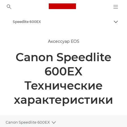
Canon Logo, back to ho
Speedlite 600EX
Пере
Canon
Аксессуар EOS
Canon Speedlite
600EX
Технические
характеристики
Canon Speedlite 600EX
Toggle breadcrumbs