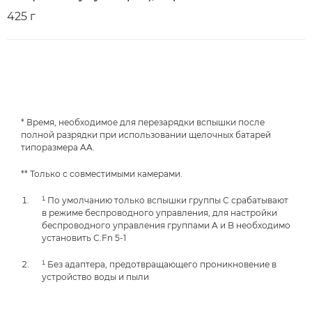
425 г
* Время, необходимое для перезарядки вспышки после
полной разрядки при использовании щелочных батарей
типоразмера AA.
** Только с совместимыми камерами.
¹ По умолчанию только вспышки группы C срабатывают
в режиме беспроводного управления, для настройки
беспроводного управления группами A и B необходимо
установить C.Fn 5-1
¹ Без адаптера, предотвращающего проникновение в
устройство воды и пыли