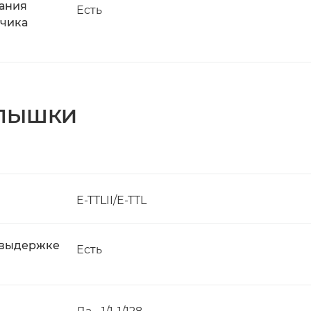
вания
Есть
тчика
СПЫШКИ
E-TTLII/E-TTL
 выдержке
Есть