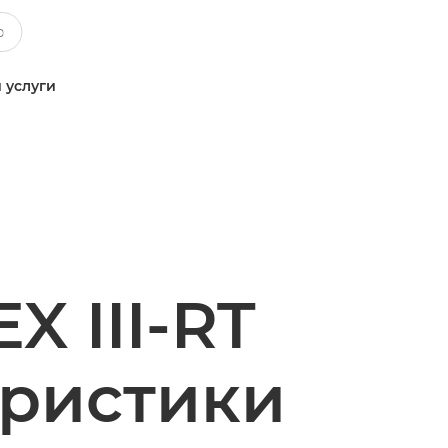
 услуги
X III-RT
еристики