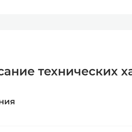
ание технических х
ния