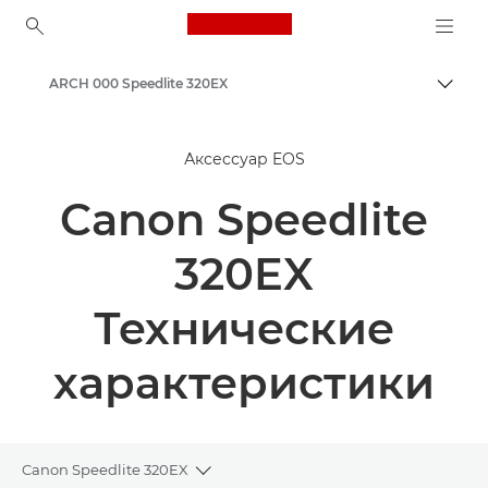
Canon Logo, back to ho
ARCH 000 Speedlite 320EX
Пере
Canon
Аксессуар EOS
Canon Speedlite
320EX
Технические
характеристики
Canon Speedlite 320EX
Toggle breadcrumbs