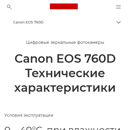
Canon Logo, back to ho
Canon EOS 760D
Пере
Canon
Цифровые зеркальные фотокамеры
Canon EOS 760D
Технические
характеристики
Условия эксплуатации
0 – 40°C, при влажности