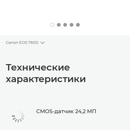
Canon EOS 760D
Toggle breadcrumbs
Общая информация
Технические
Технические характеристики
характеристики
CMOS-датчик 24,2 MП