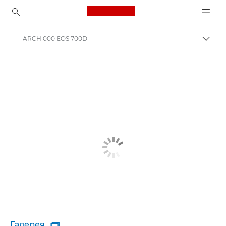
Canon Logo, back to ho
ARCH 000 EOS 700D
Пере
Canon
Галерея
