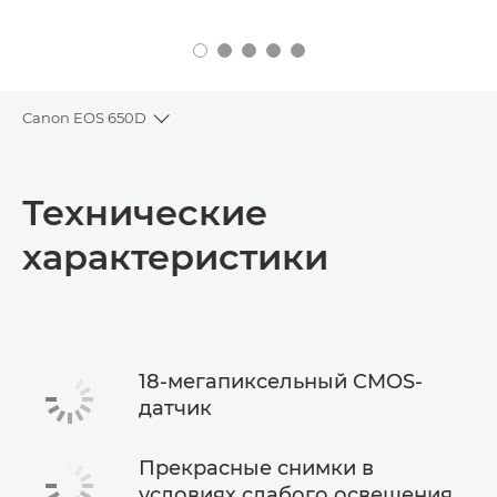
Canon EOS 650D
Toggle breadcrumbs
Общая информация
Технические
Технические характеристики
характеристики
18-мегапиксельный CMOS-
датчик
Прекрасные снимки в
условиях слабого освещения