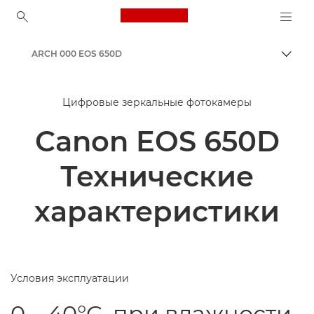
Canon Logo, back to ho
ARCH 000 EOS 650D
Пере
Canon
Цифровые зеркальные фотокамеры
Canon EOS 650D
Технические
характеристики
Условия эксплуатации
0 – 40°C, при влажности