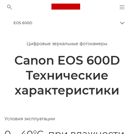
Canon Logo, back to ho
EOS 600D
Пере
Canon
Цифровые зеркальные фотокамеры
Canon EOS 600D
Технические
характеристики
Условия эксплуатации
0 – 40°C, при влажности