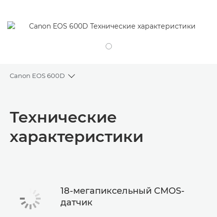
Canon EOS 600D
Toggle breadcrumbs
Общая информация
Технические
Технические характеристики
характеристики
18-мегапиксельный CMOS-
датчик