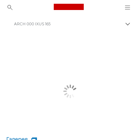
Canon Logo, back to ho
ARCH 000 IXUS 165
Пере
Canon
Галерея
