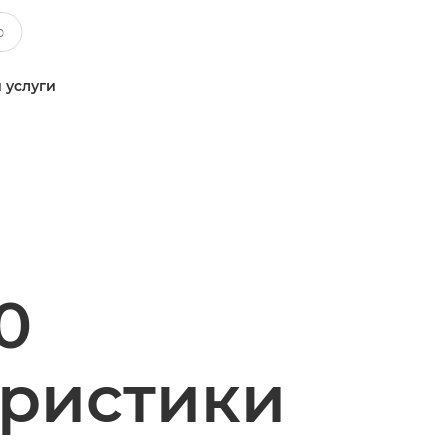
 услуги
0
еристики