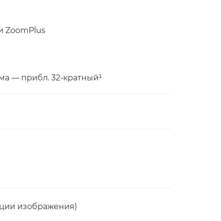
и ZoomPlus
ма — прибл. 32-кратный¹
ции изображения)