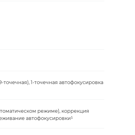
9-точечная), 1-точечная автофокусировка
втоматическом режиме), коррекция
леживание автофокусировки¹