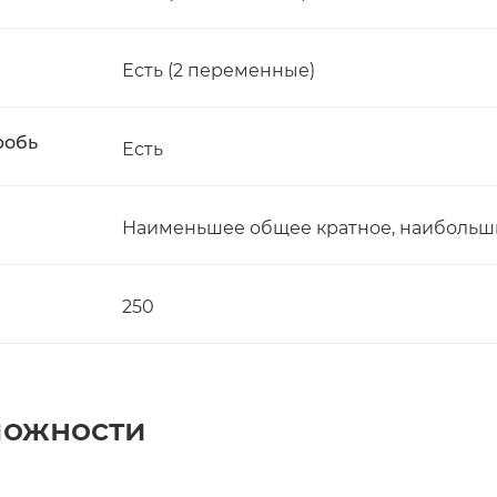
Есть (2 переменные)
робь
Есть
Наименьшее общее кратное, наибольши
250
можности