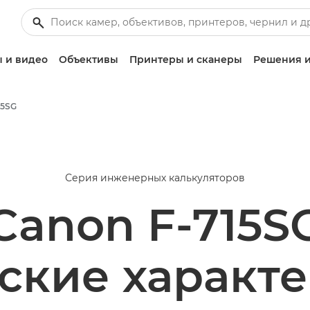
 и видео
Объективы
Принтеры и сканеры
Решения и
15SG
Серия инженерных калькуляторов
Canon F-715S
ские характ