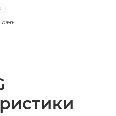
 услуги
G
еристики