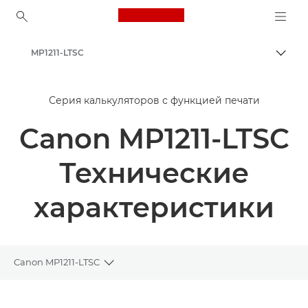
Canon Logo, back to ho
MP1211-LTSC
Пере
Canon
Серия калькуляторов с функцией печати
Калькуляторы
Canon MP1211-LTSC
Технические
характеристики
Canon MP1211-LTSC
Toggle breadcrumbs
Общая информация