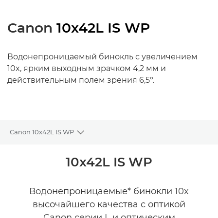
Canon
10x42L IS WP
Водонепроницаемый бинокль с увеличением
10x, ярким выходным зрачком 4,2 мм и
действительным полем зрения 6,5º.
Canon 10x42L IS WP
Toggle breadcrumbs
Общая информация
10x42L IS WP
Технические характеристики
Водонепроницаемые* бинокли 10x
высочайшего качества с оптикой
Canon серии L и оптическим