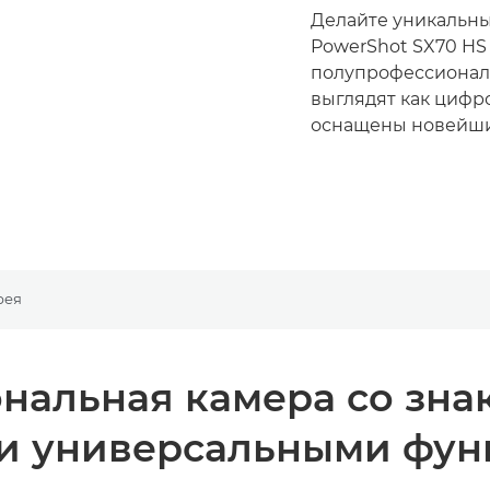
Делайте уникальны
PowerShot SX70 HS
полупрофессионал
выглядят как цифр
оснащены новейши
рея
нальная камера со зн
и универсальными фу