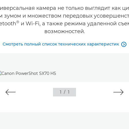
иверсальная камера не только выглядит как ц
м зумом и множеством передовых усовершенс
®
etooth
и Wi-Fi, а также режима удаленной съе
возможностей.
Смотреть полный список технических характеристик

1
/
1