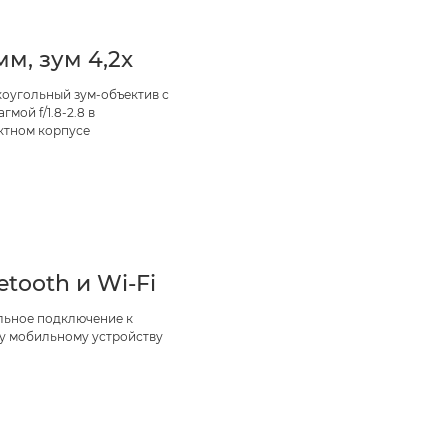
мм, зум 4,2x
оугольный зум-объектив с
гмой f/1.8-2.8 в
ктном корпусе
etooth и Wi-Fi
льное подключение к
у мобильному устройству