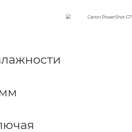
 влажности
4 мм
ключая