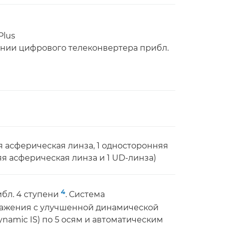
Plus
ании цифрового телеконвертера прибл.
яя асферическая линза, 1 односторонняя
я асферическая линза и 1 UD-линза)
4
ибл. 4 ступени
. Система
ражения с улучшенной динамической
amic IS) по 5 осям и автоматическим