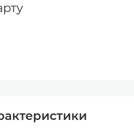
арту
рактеристики