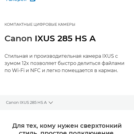
КОМПАКТНЫЕ ЦИФРОВЫЕ КАМЕРЫ
Canon
IXUS 285 HS A
Стильная и производительная камера IXUS с
зумом 12x позволяет быстро делиться файлами
по Wi-Fi и NFC и легко помещается в карман.
Canon IXUS 285 HS A
Toggle breadcrumbs
Общая информация
Для тех, кому нужен сверхтонкий
стиль, простое подключение,
Технические характеристики