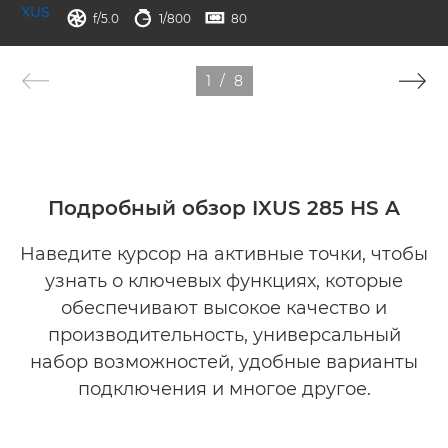
диафрагма
выдержка
ISO



f/5.0
1/800
80
1
/
8
Подробный обзор IXUS 285 HS A
Наведите курсор на активные точки, чтобы
узнать о ключевых функциях, которые
обеспечивают высокое качество и
производительность, универсальный
набор возможностей, удобные варианты
подключения и многое другое.