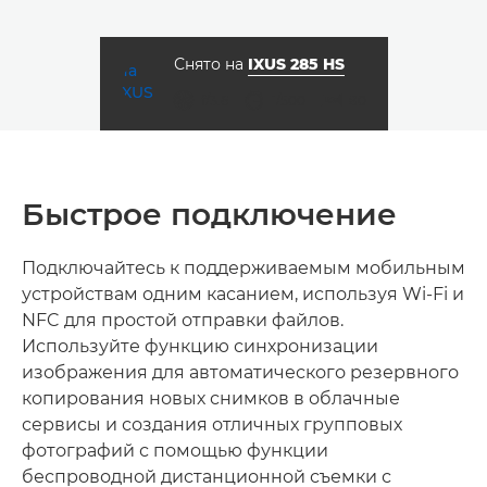
Снято на
IXUS 285 HS
диафрагма
выдержка
ISO



f/3.6
1/500
80
Быстрое подключение
Подключайтесь к поддерживаемым мобильным
устройствам одним касанием, используя Wi-Fi и
NFC для простой отправки файлов.
Используйте функцию синхронизации
изображения для автоматического резервного
копирования новых снимков в облачные
сервисы и создания отличных групповых
фотографий с помощью функции
беспроводной дистанционной съемки с