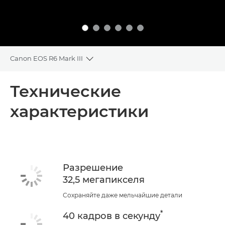
Canon EOS R6 Mark III
Toggle breadcrumbs
Общая информация
Технические
характеристики
Технические характеристики
Разрешение
32,5 мегапикселя
Сохраняйте даже мельчайшие детали
*
40 кадров в секунду