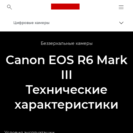
Canon Logo, back to ho
Цифровые камеры
Пере
Canon
Беззеркальные камеры
Canon EOS R6 Mark
III
Технические
характеристики
Условия эксплуатации