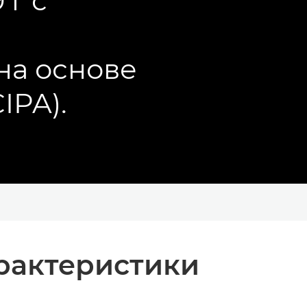
 г с
на основе
IPA).
рактеристики