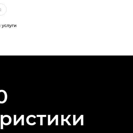
 услуги
0
еристики