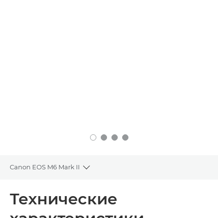
Canon EOS M6 Mark II
Toggle breadcrumbs
Общая информация
Технические
Технические характеристики