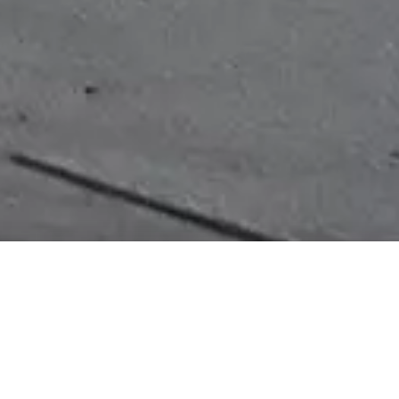
EOS M6 MARK II
В мгновение ока