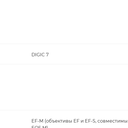
DIGIC 7
EF-M (объективы EF и EF-S, совместим
EOS M)