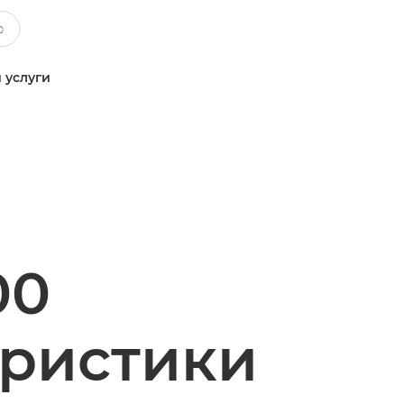
 услуги
00
еристики