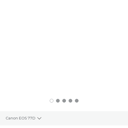
Canon EOS 77D
Toggle breadcrumbs