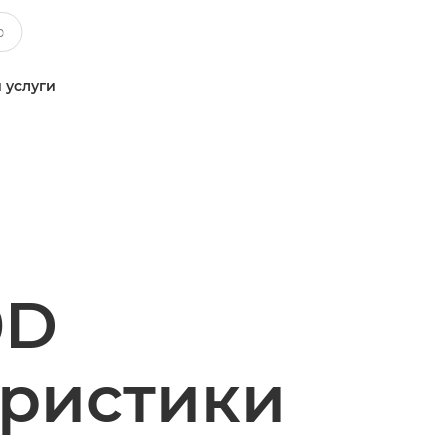
 услуги
0D
еристики