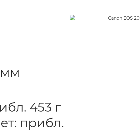
8 мм
ибл. 453 г
т: прибл.