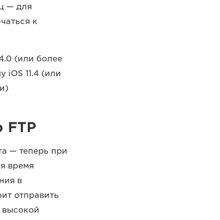
Гц — для
чаться к
4.0 (или более
iOS 11.4 (или
и)
о FTP
а — теперь при
я время
ния в
оит отправить
е высокой