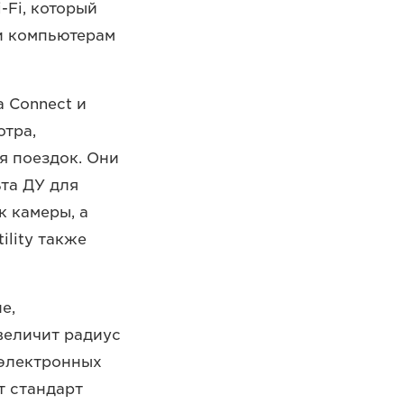
-Fi, который
и компьютерам
 Connect и
отра,
я поездок. Они
та ДУ для
к камеры, а
ility также
е,
величит радиус
 электронных
т стандарт