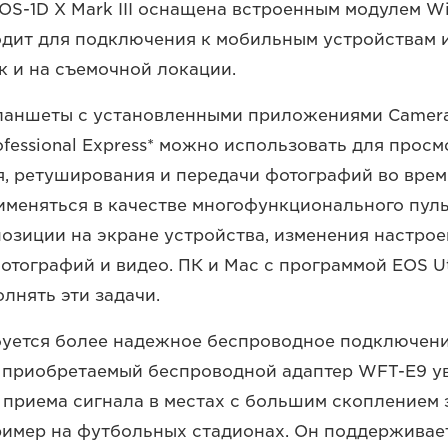
OS-1D X Mark III оснащена встроенным модулем Wi
одит для подключения к мобильным устройствам 
ак и на съемочной локации.
ланшеты с установленными приложениями Camera
rofessional Express* можно использовать для просм
, ретуширования и передачи фотографий во врем
именяться в качестве многофункционального пуль
озиции на экране устройства, изменения настрое
отографий и видео. ПК и Mac с программой EOS Ut
лнять эти задачи.
буется более надежное беспроводное подключени
 приобретаемый беспроводной адаптер WFT-E9 у
 приема сигнала в местах с большим скоплением
ример на футбольных стадионах. Он поддерживае