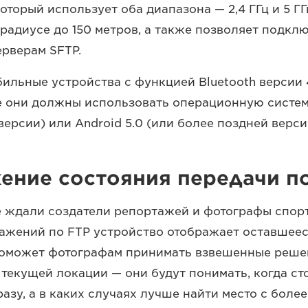
который использует оба диапазона — 2,4 ГГц и 5 Г
радиусе до 150 метров, а также позволяет подклю
рверам SFTP.
бильные устройства с функцией Bluetooth версии 
е они должны использовать операционную систему 
версии) или Android 5.0 (или более поздней верси
ение состояния передачи п
 ждали создатели репортажей и фотографы спорт
ажений по FTP устройство отображает оставшеес
поможет фотографам принимать взвешенные реше
 текущей локации — они будут понимать, когда ст
азу, а в каких случаях лучше найти место с боле