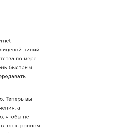
rnet
 лицевой линий
тства по мере
чень быстрым
передавать
. Теперь вы
ения, а
, чтобы не
т в электронном