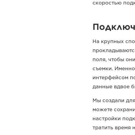
скоростью под
Подключе
На крупных спо
прокладываются
поля, чтобы он
съемки. Именно
интерфейсом по
данные вдвое бы
Мы создали для
можете сохрани
настройки подк
тратить время 