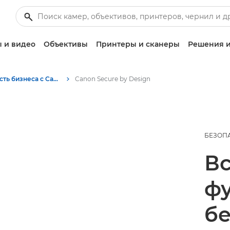
 и видео
Объективы
Принтеры и сканеры
Решения и
Безопасность бизнеса с Canon
Canon Secure by Design
БЕЗОП
В
ф
б