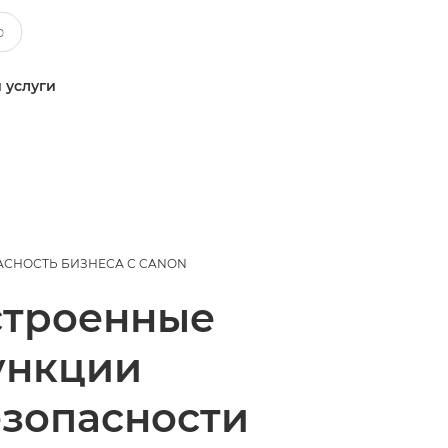
 услуги
АСНОСТЬ БИЗНЕСА С CANON
строенные
ункции
езопасности