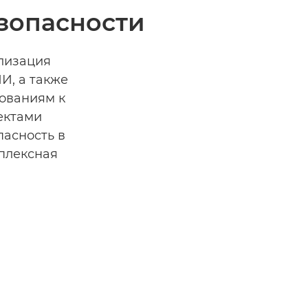
зопасности
лизация
И, а также
ованиям к
ектами
пасность в
плексная