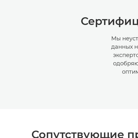
Сертифиц
Мы неуст
данных н
эксперто
одобряю
опти
Сопутствующие п