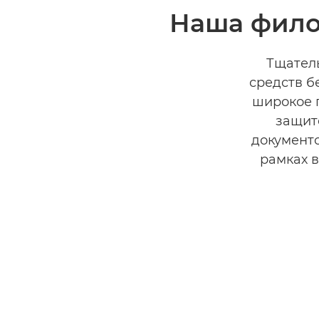
Наша фило
Тщател
средств б
широкое 
защит
документо
рамках 