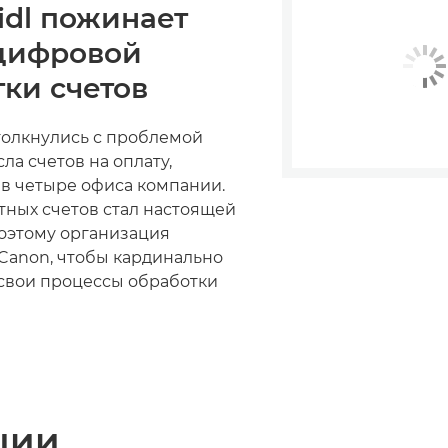
oidl пожинает
цифровой
ки счетов
 столкнулись с проблемой
ла счетов на оплату,
в четыре офиса компании.
тных счетов стал настоящей
оэтому организация
 Canon, чтобы кардинально
свои процессы обработки
ции