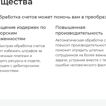
щества
обработка счетов может помочь вам в преобра
ащение издержек по
Повышенная
торским
производительность
лженностям
Автоматическая обработка с
повысит производительност
быстрая обработка счетов
поможет отрядить штатных
ит избежать штрафов за
сотрудников на более важн
ченные платежи и
задачи, устранив вместе с т
дить ресурсы в отделе,
ошибки человеческого факт
ющем с дебиторскими
енностями.