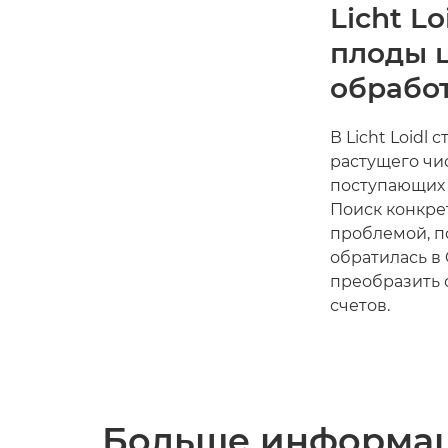
Licht L
плоды 
обработ
В Licht Loidl
растущего чис
поступающих 
Поиск конкре
проблемой, п
обратилась в
преобразить 
счетов.
Больше информа