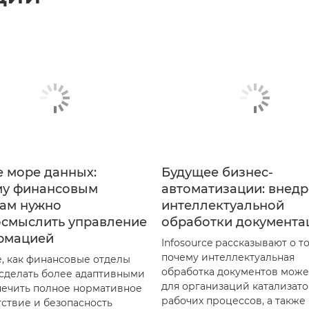
 море данных:
Будущее бизнес-
му финансовым
автоматизации: внед
ам нужно
интеллектуальной
осмыслить управление
обработки документа
рмацией
Infosource рассказывают о то
почему интеллектуальная
е, как финансовые отделы
обработка документов может
сделать более адаптивными
для организаций катализат
печить полное нормативное
рабочих процессов, а также
тствие и безопасность