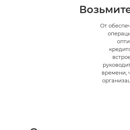
Возьмите
От обеспе
операци
опти
кредит
встро
руководит
времени, 
организа