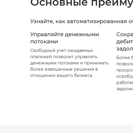
Основные преиму
Узнайте, как автоматизированная 
Управляйте денежными
Сокр
потоками
деби
задо
Свободный учет ожидаемых
платежей позволит управлять
Более 
денежными потоками и принимать
позвол
более взвешенные решения в
просро
отношении вашего бизнеса.
освобо
работа
задолж