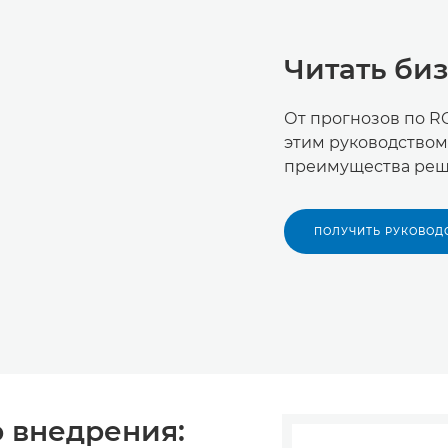
Читать би
От прогнозов по RO
этим руководством
преимущества реше
ПОЛУЧИТЬ РУКОВОД
 внедрения: