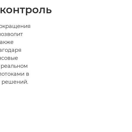
 контроль
сокращения
позволит
также
агодаря
нсовые
в реальном
потоками в
 решений.