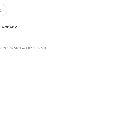
 услуги
imageFORMULA DR-C225 II - Scanners for Home & Office