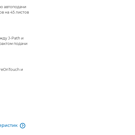
во автоподачи
в на 45 листов
жду J-Path и
рактом подачи
reOnTouch и
еристик
