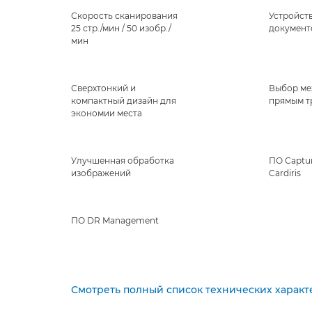
Скорость сканирования
Устройст
25 стр./мин / 50 изобр./
документо
мин
Сверхтонкий и
Выбор ме
компактный дизайн для
прямым т
экономии места
Улучшенная обработка
ПО Captu
изображений
Cardiris
ПО DR Management
Смотреть полный список технических характ