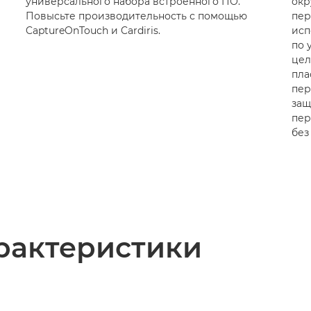
универсального набора встроенного ПО.
окр
Повысьте производительность с помощью
пер
CaptureOnTouch и Cardiris.
исп
по 
цел
пла
пер
защ
пер
без
рактеристики