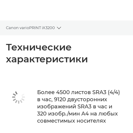
Canon varioPRINT iX3200
Toggle breadcrumbs
Общая информация
Технические
характеристики
Технические характеристики
Более 4500 листов SRA3 (4/4)
в час, 9120 двусторонних
изображений SRA3 в час и
320 изобр./мин A4 на любых
совместимых носителях