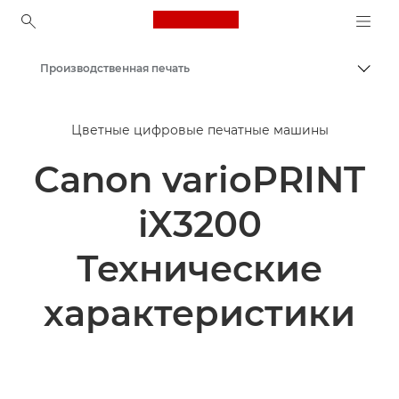
Canon Logo, back to ho
Производственная печать
Пере
Canon
Цветные цифровые печатные машины
Решения и услуги
Canon varioPRINT
Продукты и решения для бизнеса
iX3200
Технические
характеристики