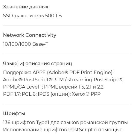
Хранение данных
SSD-накопитель 500 ГБ
Network Connectivity
10/100/1000 Base-T
Язык(-и) описания страниц
Поддержка APPE (Adobe® PDF Print Engine):
Adobe® PostScript® 3TM / streaming PostScript®;
PPML/GA Level 1; PPML версии 1.5, 2.1 и 2.2
PDF 1.7; PCL 6; IPDS (опции); Xerox® PPP
Шрифты
136 шрифтов Type1 для языков романской группы
Использование шрифтов PostScript с помощью