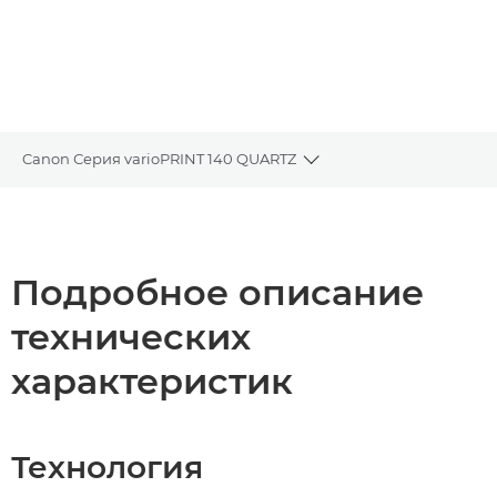
Canon Серия varioPRINT 140 QUARTZ
Toggle breadcrumbs
Общая информация
Технические характеристики
Подробное описание
технических
Загрузка PDF
характеристик
Технология