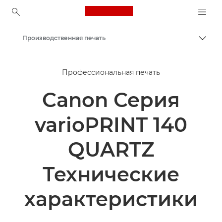
Canon Logo, back to ho
Производственная печать
Пере
Canon
Профессиональная печать
Решения и услуги
Canon Серия
Продукты и решения для бизнеса
varioPRINT 140
QUARTZ
Технические
характеристики