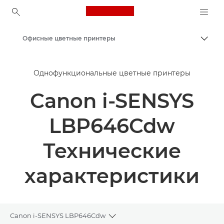
Canon Logo, back to ho
Офисные цветные принтеры
Пере
Canon
Однофункциональные цветные принтеры
Решения и услуги
Canon i-SENSYS
Продукты и решения для бизнеса
Принтеры и факсимильные аппараты для бизнеса
LBP646Cdw
Однофункциональные принтеры - Canon Uzbekistan
Технические
характеристики
Canon i-SENSYS LBP646Cdw
Toggle breadcrumbs