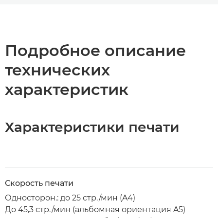
Общая информация
Технические характеристики
Подробное описание
технических
Загрузка PDF
характеристик
Характеристики печати
Скорость печати
Односторон.: до 25 стр./мин (A4)
До 45,3 стр./мин (альбомная ориентация A5)