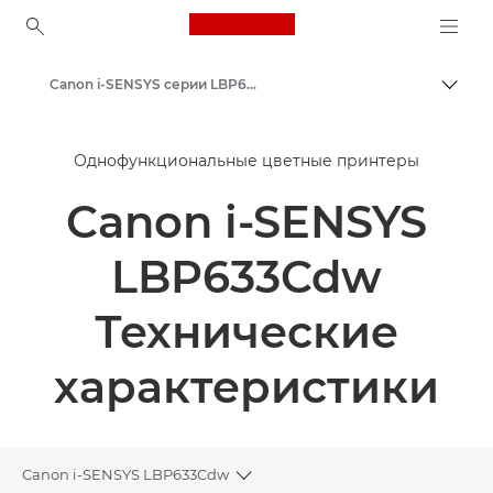
Canon Logo, back to ho
Canon i-SENSYS серии LBP630 - Однофункциональные принтеры
Пере
Canon
Однофункциональные цветные принтеры
Решения и услуги
Canon i-SENSYS
Продукты и решения для бизнеса
Принтеры и факсимильные аппараты для бизнеса
LBP633Cdw
Однофункциональные принтеры - Canon Uzbekistan
Технические
Офисные цветные принтеры
характеристики
Canon i-SENSYS LBP633Cdw
Toggle breadcrumbs