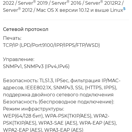
®
®
®
2022 / Server
2019 / Server
2016 / Server
2012R2 /
5
®
Server
2012 / Mac OS X версии 10.12 и выше Linux
Сетевой протокол
Печать:
TCP/IP (LPD/Port9100/IPP/IPPS/FTP/WSD)
Управление:
SNMPv1, SNMPv3 (IPv4,IPv6)
Безопасность: TLS1.3, IPSec, фильтрация IP/MAC-
адресов, IEEE802.1X, SNMPv3, SSL (HTTPS, IPPS),
поддержка двойного сетевого подключения
Безопасность (беспроводное подключение):
Режим инфраструктуры:
WEP(64/128 бит), WPA-PSK(TKIP/AES), WPA2-
PSK(TKIP/AES), WPA3-SAE (AES), WPA-EAP (AES),
WPA2-EAP (AES), WPA3-EAP (AES)