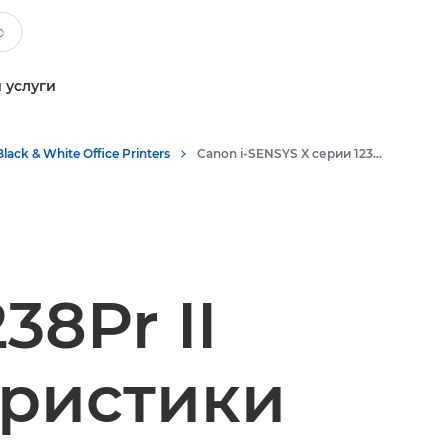
 услуги
Black & White Office Printers
Canon i-SENSYS X серии 1238P II - Принтеры для бизнеса
38Pr II
еристики