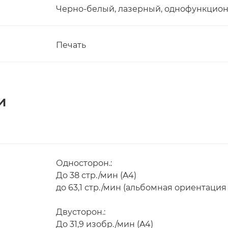
Черно-белый, лазерный, однофункцио
Печать
и
Односторон.:
До 38 стр./мин (A4)
до 63,1 стр./мин (альбомная ориентация 
Двусторон.:
До 31,9 изобр./мин (A4)