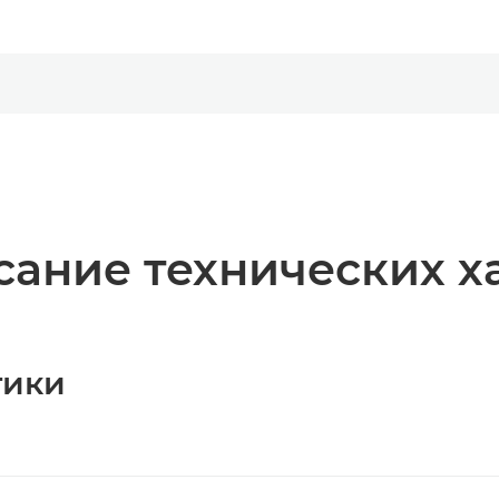
ание технических х
тики