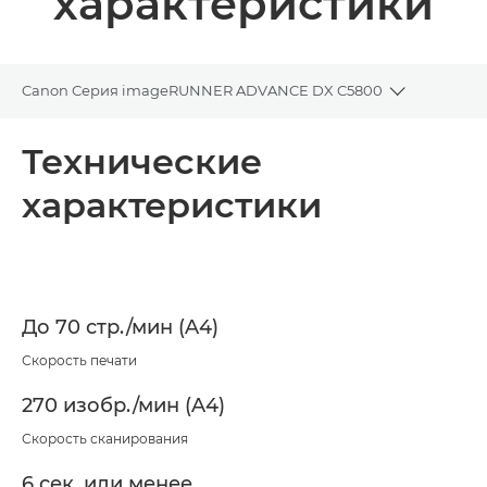
характеристики
Canon Серия imageRUNNER ADVANCE DX C5800
Toggle bre
Общая информация
Технические
характеристики
Технические характеристики
Загрузка PDF
До 70 стр./мин (A4)
Скорость печати
270 изобр./мин (A4)
Скорость сканирования
6 сек. или менее