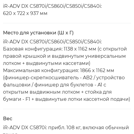
iR-ADV DX C5870i/C5860i/C5850i/C5840i:
620 x 722 x 937 мм
Место для установки (Ш x Г)
iR-ADV DX C5870i/C5860i/C5850i/C5840i:
Базовая конфигурация: 1138 x 1162 мм (с открытой
правой крышкой и выдвинутым универсальным
лотком + выдвинутыми кассетами)
Максимальная конфигурация: 1866 x 1162 мм
(финишер-скрепкосшиватель - AB2 / устройство
фальцовки / финишер для буклетов - A1 с
открытым выдвижным лотком + стойка для
бумаги - F1 + выдвинутые лотки кассетной подачи)
Вес
iR-ADV DX C5870i: прибл. 108 кг, включая обычный