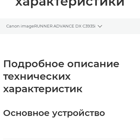
характеристики
Canon imageRUNNER ADVANCE DX C3935i
Toggle breadcrum
Общая информация
Технические характеристики
Подробное описание
технических
Загрузка PDF
характеристик
Основное устройство