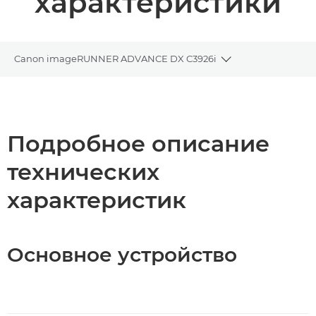
характеристики
Canon imageRUNNER ADVANCE DX C3926i
Toggle breadcru
Общая информация
Технические характеристики
Подробное описание
технических
Загрузка PDF
характеристик
Основное устройство