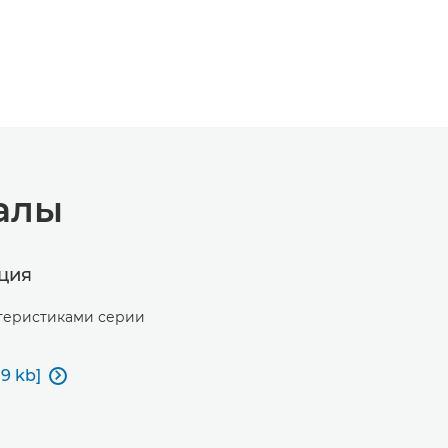
алы
ция
ктеристиками серии
9 kb]
