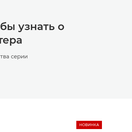
бы узнать о
тера
ства серии
НОВИНКА