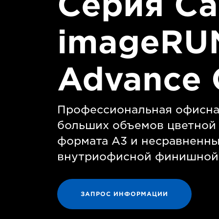
Серия C
imageRU
Advance 
Профессиональная офисна
больших объемов цветной
формата A3 и несравненн
внутриофисной финишной 
ЗАПРОС ИНФОРМАЦИИ