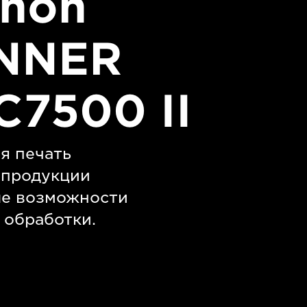
anon
NNER
C7500 II
я печать
 продукции
ые возможности
обработки.