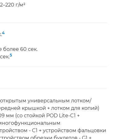
2–220 г/м²
4
.
 более 60 сек.
5
сек.
(с открытым универсальным лотком/
ередней крышкой + лотком для копий)
 мм (со стойкой POD Lite-C1 +
+ многофункциональным
ойством - C1 + устройством фальцовки
устройством обрезки буклетов - G1 +