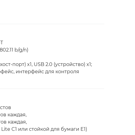
-T
2.11 b/g/n)
хост-порт) x1, USB 2.0 (устройство) x1;
фейс, интерфейс для контроля
истов
ов каждая,
тов каждая,
Lite C1 или стойкой для бумаги E1)