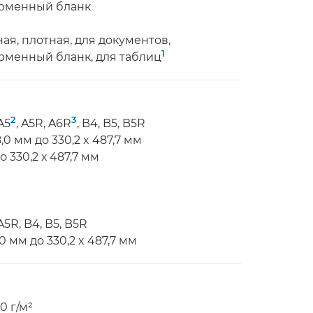
ирменный бланк
ая, плотная, для документов,
1
менный бланк, для таблиц
2
3
A5
, A5R, A6R
, B4, B5, B5R
,0 мм до 330,2 x 487,7 мм
 330,2 х 487,7 мм
5R, B4, B5, B5R
0 мм до 330,2 x 487,7 мм
0 г/м²