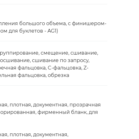
опления большого объема, с финишером-
м для буклетов - AG1)
группирование, смещение, сшивание,
осшивание, сшивание по запросу,
речная фальцовка, C-фальцовка, Z-
льная фальцовка, обрезка
ная, плотная, документная, прозрачная
форированная, фирменный бланк, для
ая, плотная, документная,