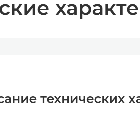
ские характ
ание технических х