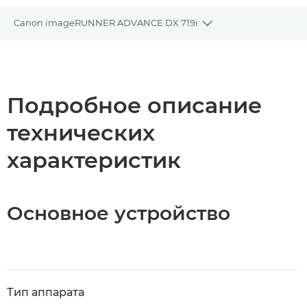
Canon imageRUNNER ADVANCE DX 719i
Toggle breadcrumbs
Общая информация
Технические характеристики
Подробное описание
технических
Загрузка PDF
характеристик
Основное устройство
Тип аппарата