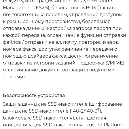
PDF/XPS, интеграция Adobe LiveCycle® Rights
Management ES2.5), безопасность BOX (защита
почтового ящика паролем, управление доступом
к расширенному пространству), безопасная
отправка данных (настройка запроса пароля при
каждой передаче, ограничение функций отправки
файлов / отправки на эл. почту, повторный ввод
номера факса, доступ/ограничение передачи с
помощью драйвера факса, доступ/ограничение
отправки из истории заданий, поддержка S/MIME),
отслеживание документов (защита водяными
знаками)
Безопасность устройства
Защита данных на SSD-накопителе (шифрование
7
данных на SSD-накопителе (140-2/140-3
),
блокировка SSD-накопителя), стандартная
инициализация SSD-накопителя, Trusted Platform