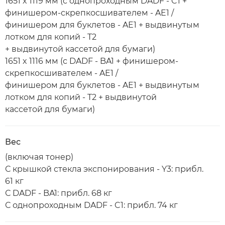
1651 x 1119 мм (с однопроходным DADF - C1 +
финишером-скрепкосшивателем - AE1 /
финишером для буклетов - AE1 + выдвинутым
лотком для копий - T2
+ выдвинутой кассетой для бумаги)
1651 x 1116 мм (с DADF - BA1 + финишером-
скрепкосшивателем - AE1 /
финишером для буклетов - AE1 + выдвинутым
лотком для копий - T2 + выдвинутой
кассетой для бумаги)
Вес
(включая тонер)
С крышкой стекла экспонирования - Y3: прибл.
61 кг
С DADF - BA1: прибл. 68 кг
С однопроходным DADF - C1: прибл. 74 кг