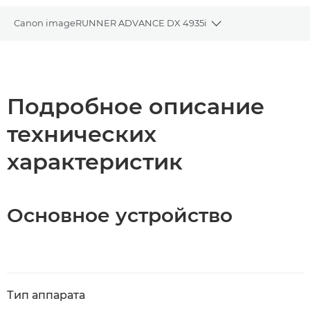
Canon imageRUNNER ADVANCE DX 4935i
Toggle breadcrum
Общая информация
Технические характеристики
Подробное описание
технических
Загрузка PDF
характеристик
Основное устройство
Тип аппарата